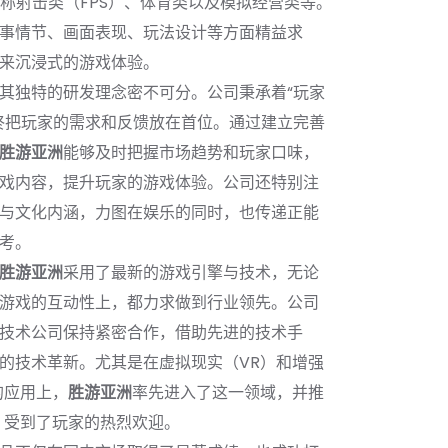
人称射击类（FPS）、体育类以及模拟经营类等。
事情节、画面表现、玩法设计等方面精益求
来沉浸式的游戏体验。
其独特的研发理念密不可分。公司秉承着“玩家
终把玩家的需求和反馈放在首位。通过建立完善
胜游亚洲
能够及时把握市场趋势和玩家口味，
戏内容，提升玩家的游戏体验。公司还特别注
与文化内涵，力图在娱乐的同时，也传递正能
考。
胜游亚洲
采用了最新的游戏引擎与技术，无论
游戏的互动性上，都力求做到行业领先。公司
技术公司保持紧密合作，借助先进的技术手
的技术革新。尤其是在虚拟现实（VR）和增强
的应用上，
胜游亚洲
率先进入了这一领域，并推
，受到了玩家的热烈欢迎。