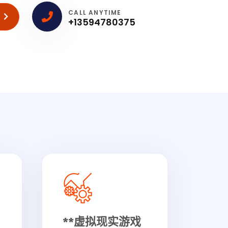
CALL ANYTIME
+13594780375
**虚拟现实游戏