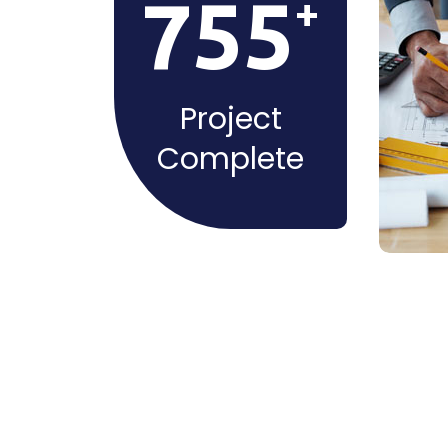
755
+
Project
Complete