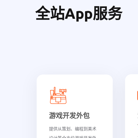
全站app服务
游戏开发外包
提供从策划、编程到美术
设计等全方位游戏开发外