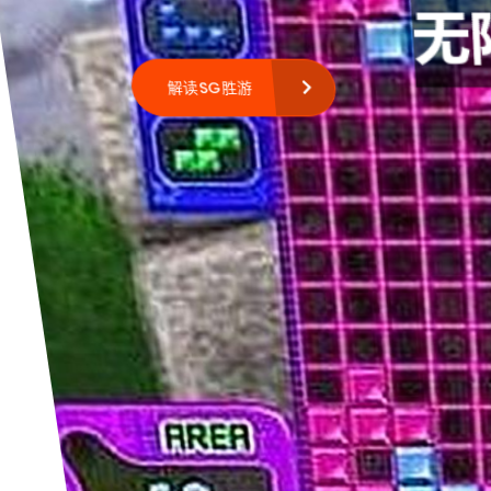
解读SG胜游